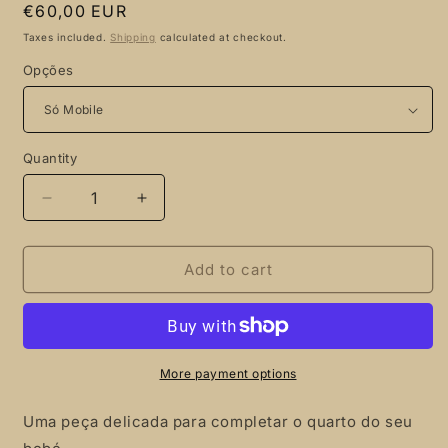
Regular
€60,00 EUR
price
Taxes included.
Shipping
calculated at checkout.
Opções
Quantity
Quantity
Decrease
Increase
quantity
quantity
for
for
Quintinha
Quintinha
Add to cart
das
das
Ovelhas,
Ovelhas,
móbile
móbile
de
de
berço,
berço,
More payment options
tons
tons
neutros
neutros
Uma peça delicada para completar o quarto do seu