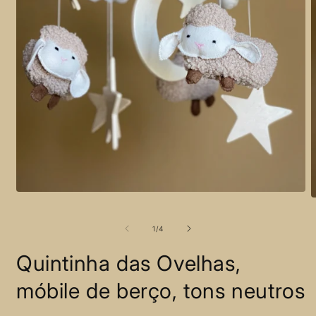
Open
O
media
m
1
2
in
of
1
/
4
i
modal
m
Quintinha das Ovelhas,
móbile de berço, tons neutros