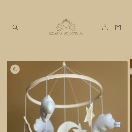
Skip to
content
Log
Cart
in
Skip to
product
information